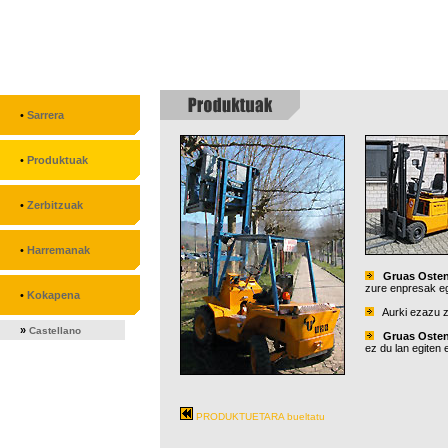
•
Sarrera
•
Produktuak
•
Zerbitzuak
•
Harremanak
Gruas Oste
zure enpresak eg
•
Kokapena
Aurki ezazu zu
»
Castellano
Gruas Oste
ez du lan egiten 
PRODUKTUETARA bueltatu